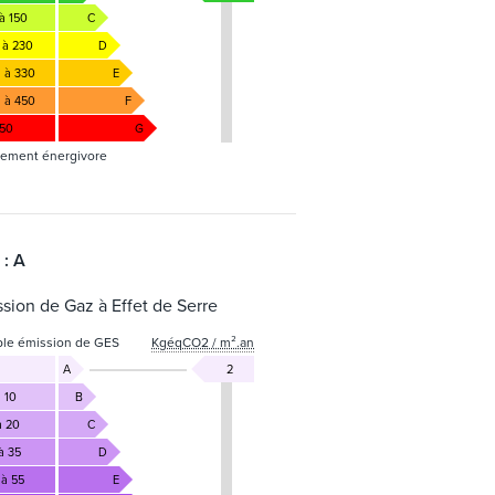
à 150
C
 à 230
D
1 à 330
E
1 à 450
F
450
G
ement énergivore
 : A
sion de Gaz à Effet de Serre
ble émission de GES
KgéqCO2 / m².an
A
2
 10
B
à 20
C
à 35
D
 à 55
E