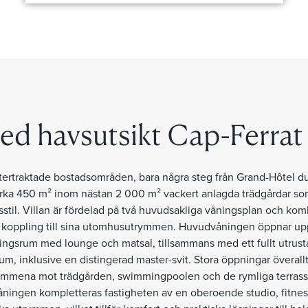
ed havsutsikt Cap-Ferrat
ftertraktade bostadsområden, bara några steg från Grand-Hôtel 
cirka 450 m² inom nästan 2 000 m² vackert anlagda trädgårdar so
ivsstil. Villan är fördelad på två huvudsakliga våningsplan och ko
 koppling till sina utomhusutrymmen. Huvudvåningen öppnar up
ningsrum med lounge och matsal, tillsammans med ett fullt utrusta
, inklusive en distingerad master-svit. Stora öppningar överallt
trymmena mot trädgården, swimmingpoolen och de rymliga terrass
 våningen kompletteras fastigheten av en oberoende studio, fitn