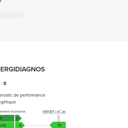
a
ofistikering,
at tillflykt
ERGIDIAGNOS
: B
gnostic de performance
rgétique
gement économe
KWhEP / m².an
50
A
75
 à 90
B