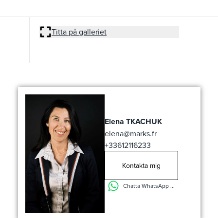
Titta på galleriet
Elena TKACHUK
elena@marks.fr
+33612116233
Kontakta mig
Chatta WhatsApp ...