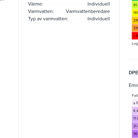
Värme:
Individuell
91 
Varmvatten:
Varmvattenberedare
151
Typ av varmvatten:
Individuell
23
33
> 
Log
DPE
Emis
Fai
≤ 5
6 à
11 
21 
36