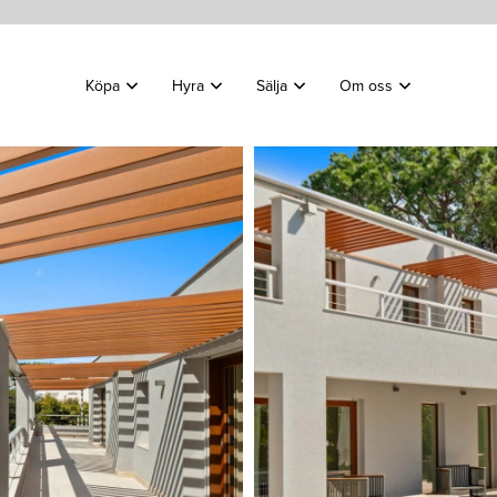
Köpa
Hyra
Sälja
Om oss