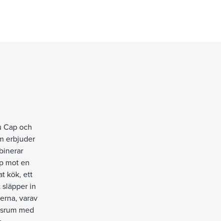
du Cap och
m erbjuder
mbinerar
p mot en
t kök, ett
 släpper in
erna, varav
essrum med