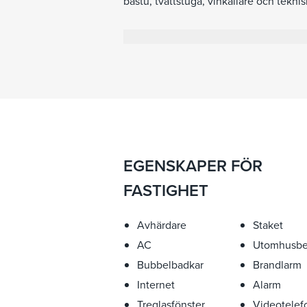
bastu, tvättstuga, vinkällare och teknis
planlösningen. Definierad av rena arki
är detta en fastighet av tyst distinktion
eller som en mycket bekväm huvudbo
EGENSKAPER FÖR
FASTIGHET
Avhärdare
Staket
AC
Utomhusbe
Bubbelbadkar
Brandlarm
Internet
Alarm
Treglasfönster
Videotelef