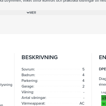
ka utrymmen, vilket tillför komfort och praktiska lösningar till hel
tektoniska linjer, balanserade volymer och en lågmäld känsla av s
 i ett av Rivierans mest exklusiva adresser, lika lämplig som en priv
MER
stad.
BESKRIVNING
EN
DPE 
Sovrum:
5
Badrum:
4
Dia
Parkering:
4
éne
lysning
Garage:
2
Våning:
-
Lo
Antal våningar:
-
≤ 
Värmeapparat:
AC
51
on