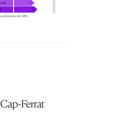
 à 80
F
80
G
te émission de GES
-Cap-Ferrat