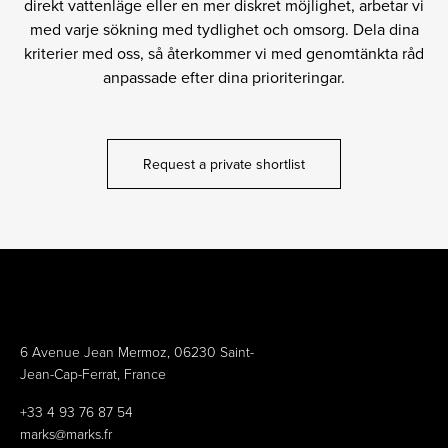
direkt vattenläge eller en mer diskret möjlighet, arbetar vi
med varje sökning med tydlighet och omsorg. Dela dina
kriterier med oss, så återkommer vi med genomtänkta råd
anpassade efter dina prioriteringar.
Request a private shortlist
6 Avenue Jean Mermoz, 06230 Saint-
Jean-Cap-Ferrat, France
+33 4 93 76 87 54
marks@marks.fr