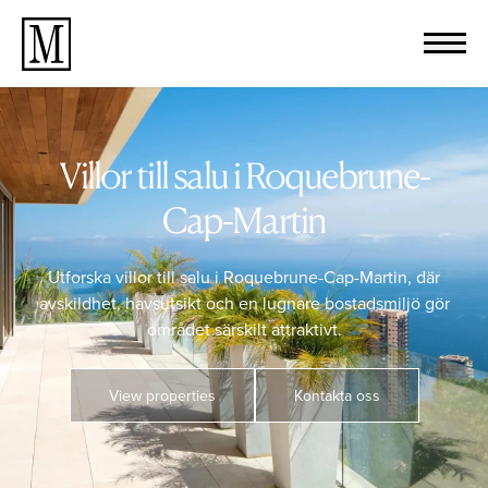
Villor till salu i Roquebrune-
Cap-Martin
Utforska villor till salu i Roquebrune-Cap-Martin, där
avskildhet, havsutsikt och en lugnare bostadsmiljö gör
området särskilt attraktivt.
View properties
Kontakta oss