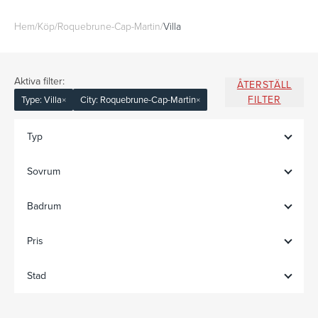
Hem
/
Köp
/
Roquebrune-Cap-Martin
/
Villa
Aktiva filter:
ÅTERSTÄLL
FILTER
Type: Villa
×
City: Roquebrune-Cap-Martin
×
Typ
Sovrum
Badrum
Pris
Stad