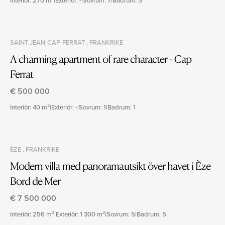
Interiör: 270 m²
|
Exteriör: -
|
Sovrum: 7
|
Badrum: 5
SAINT-JEAN-CAP-FERRAT , FRANKRIKE
A charming apartment of rare character - Cap
Ferrat
€ 500 000
Interiör: 40 m²
|
Exteriör: -
|
Sovrum: 1
|
Badrum: 1
ÈZE , FRANKRIKE
Modern villa med panoramautsikt över havet i Èze
Bord de Mer
€ 7 500 000
Interiör: 256 m²
|
Exteriör: 1 300 m²
|
Sovrum: 5
|
Badrum: 5