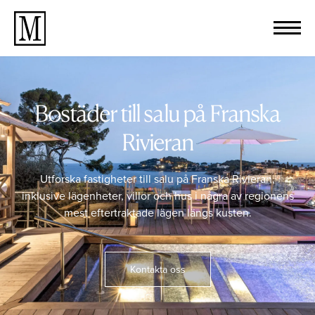
Bostäder till salu på Franska
Rivieran
Utforska fastigheter till salu på Franska Rivieran,
inklusive lägenheter, villor och hus i några av regionens
mest eftertraktade lägen längs kusten.
Kontakta oss