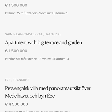
€ 1 500 000
Interiör: 75 m²
|
Exteriör: -
|
Sovrum: 1
|
Badrum: 1
SAINT-JEAN-CAP-FERRAT , FRANKRIKE
Apartment with big terrace and garden
€ 1 500 000
Interiör: 95 m²
|
Exteriör: -
|
Sovrum: 3
|
Badrum: 3
ÈZE , FRANKRIKE
Provençalsk villa med panoramautsikt över
Medelhavet och byn Èze
€ 4 500 000