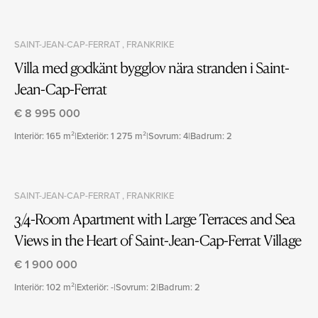
SAINT-JEAN-CAP-FERRAT , FRANKRIKE
Villa med godkänt bygglov nära stranden i Saint-
Jean-Cap-Ferrat
€ 8 995 000
Interiör: 165 m²
|
Exteriör: 1 275 m²
|
Sovrum: 4
|
Badrum: 2
SAINT-JEAN-CAP-FERRAT , FRANKRIKE
3/4-Room Apartment with Large Terraces and Sea
Views in the Heart of Saint-Jean-Cap-Ferrat Village
€ 1 900 000
Interiör: 102 m²
|
Exteriör: -
|
Sovrum: 2
|
Badrum: 2