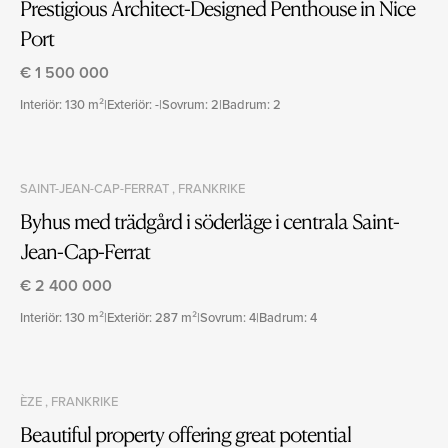
Prestigious Architect-Designed Penthouse in Nice
Port
€ 1 500 000
Interiör: 130 m²
|
Exteriör: -
|
Sovrum: 2
|
Badrum: 2
SAINT-JEAN-CAP-FERRAT , FRANKRIKE
Byhus med trädgård i söderläge i centrala Saint-
Jean-Cap-Ferrat
€ 2 400 000
Interiör: 130 m²
|
Exteriör: 287 m²
|
Sovrum: 4
|
Badrum: 4
ÈZE , FRANKRIKE
Beautiful property offering great potential