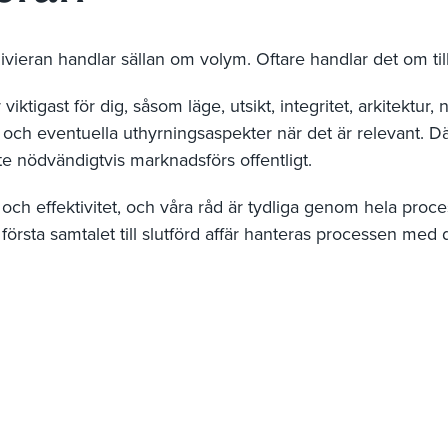
ivieran handlar sällan om volym. Oftare handlar det om t
iktigast för dig, såsom läge, utsikt, integritet, arkitektur, 
 och eventuella uthyrningsaspekter när det är relevant. Där
te nödvändigtvis marknadsförs offentligt.
h effektivitet, och våra råd är tydliga genom hela proces
första samtalet till slutförd affär hanteras processen med 