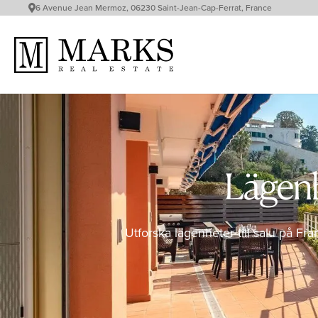
6 Avenue Jean Mermoz, 06230 Saint-Jean-Cap-Ferrat, France
Lägenhe
Utforska lägenheter till salu på Fra