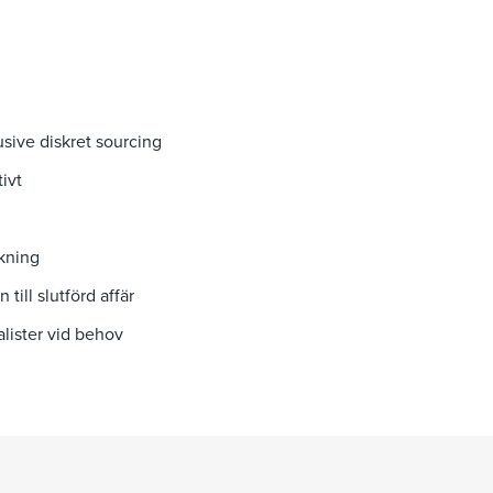
usive diskret sourcing
ivt
kning
ill slutförd affär
lister vid behov