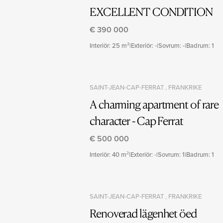
EXCELLENT CONDITION
€ 390 000
Interiör: 25 m²
|
Exteriör: -
|
Sovrum: -
|
Badrum: 1
SAINT-JEAN-CAP-FERRAT , FRANKRIKE
A charming apartment of rare
character - Cap Ferrat
€ 500 000
Interiör: 40 m²
|
Exteriör: -
|
Sovrum: 1
|
Badrum: 1
SAINT-JEAN-CAP-FERRAT , FRANKRIKE
Renoverad lägenhet öed