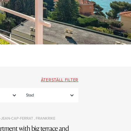
ÅTERSTÄLL FILTER
Stad
-JEAN-CAP-FERRAT , FRANKRIKE
rtment with big terrace and