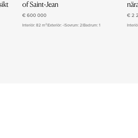
ikt
of Saint-Jean
när
€ 600 000
€ 2 
Interiör: 82 m²
|
Exteriör: -
|
Sovrum: 2
|
Badrum: 1
Interi