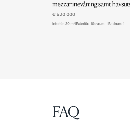
mezzaninevåning samt havsuts
€ 520 000
Interiör: 30 m²
|
Exteriör: -
|
Sovrum: -
|
Badrum: 1
FAQ