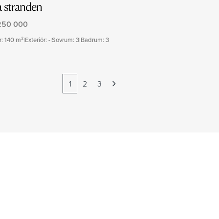
a stranden
250 000
ör: 140 m²
|
Exteriör: -
|
Sovrum: 3
|
Badrum: 3
1
2
3