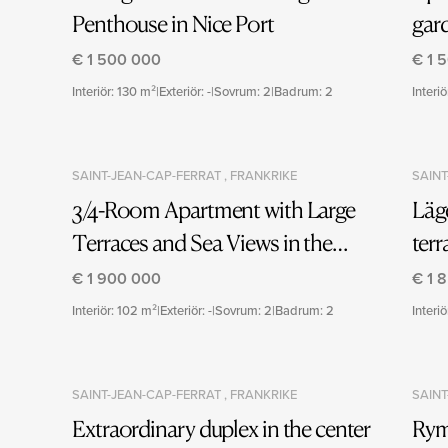
Penthouse in Nice Port
gar
€ 1 500 000
€ 1 
Interiör: 130 m²
|
Exteriör: -
|
Sovrum: 2
|
Badrum: 2
Interi
SAINT-JEAN-CAP-FERRAT , FRANKRIKE
SAINT
3/4-Room Apartment with Large
Läg
Terraces and Sea Views in the
terr
Heart of Saint-Jean-Cap-Ferrat
Jea
€ 1 900 000
€ 1 
Village
Interiör: 102 m²
|
Exteriör: -
|
Sovrum: 2
|
Badrum: 2
Interiö
SAINT-JEAN-CAP-FERRAT , FRANKRIKE
SAINT
Extraordinary duplex in the center
Rym