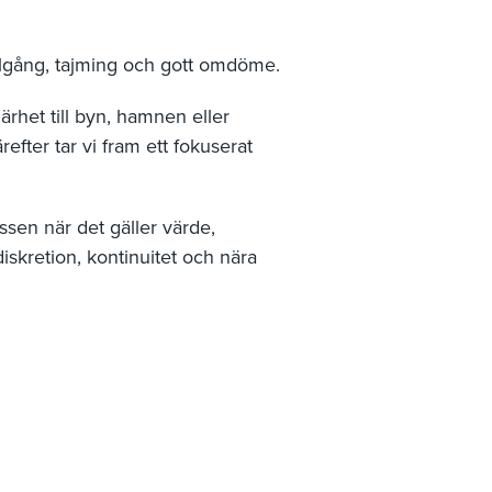
illgång, tajming och gott omdöme.
närhet till byn, hamnen eller
efter tar vi fram ett fokuserat
sen när det gäller värde,
diskretion, kontinuitet och nära