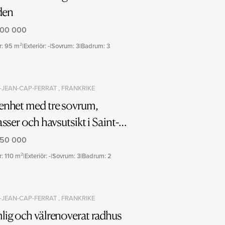
den
500 000
ör: 95 m²
|
Exteriör: -
|
Sovrum: 3
|
Badrum: 3
-JEAN-CAP-FERRAT , FRANKRIKE
enhet med tre sovrum,
asser och havsutsikt i Saint-
n-Cap-Ferrat
850 000
r: 110 m²
|
Exteriör: -
|
Sovrum: 3
|
Badrum: 2
-JEAN-CAP-FERRAT , FRANKRIKE
lig och välrenoverat radhus