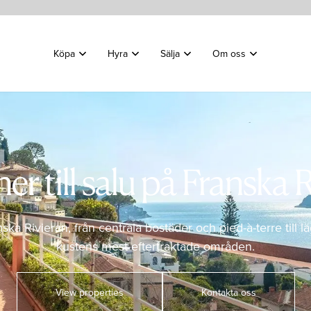
Köpa
Hyra
Sälja
Om oss
r till salu på Franska 
nska Rivieran, från centrala bostäder och pied-à-terre till
kustens mest eftertraktade områden.
View properties
Kontakta oss