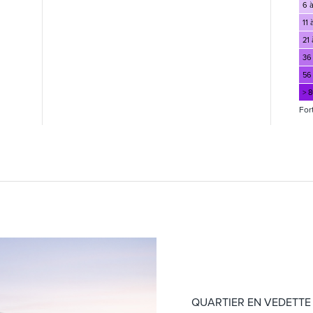
6 à
11 
21 
36
56
> 
For
QUARTIER EN VEDETTE