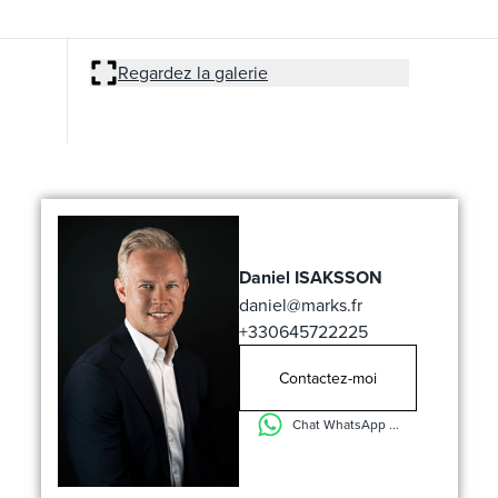
Regardez la galerie
Daniel ISAKSSON
daniel@marks.fr
+330645722225
Contactez-moi
Chat WhatsApp ...