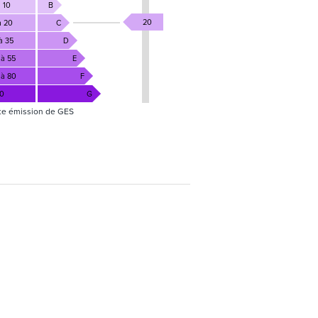
 10
B
20
à 20
C
à 35
D
 à 55
E
 à 80
F
80
G
te émission de GES