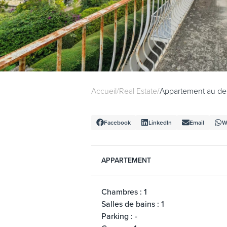
Accueil
/
Real Estate
/
Appartement au der
Facebook
LinkedIn
Email
W
APPARTEMENT
Chambres : 1
Salles de bains : 1
Parking : -