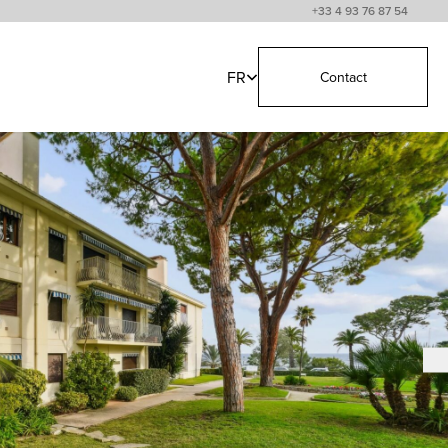
+33 4 93 76 87 54
FR
Contact