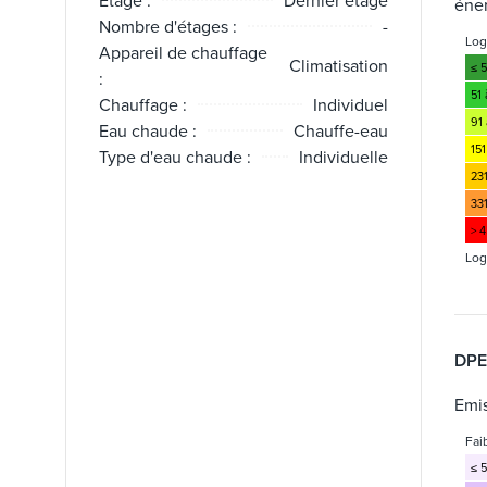
Étage :
Dernier étage
éne
Nombre d'étages :
-
Lo
Appareil de chauffage
Climatisation
≤ 
:
51
Chauffage :
Individuel
91 
Eau chaude :
Chauffe-eau
151
Type d'eau chaude :
Individuelle
23
33
> 
Log
DPE
Emis
Fai
≤ 5