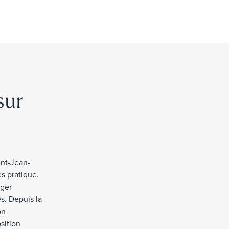
sur
int-Jean-
s pratique.
nger
s. Depuis la
on
sition