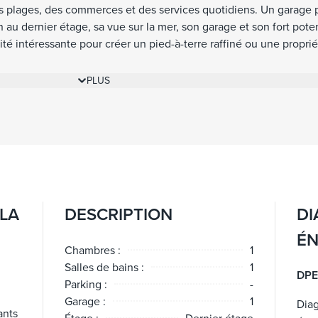
es plages, des commerces et des services quotidiens. Un garage 
 au dernier étage, sa vue sur la mer, son garage et son fort poten
é intéressante pour créer un pied-à-terre raffiné ou une proprié
rat.
PLUS
 LA
DESCRIPTION
DI
ÉN
Chambres :
1
Salles de bains :
1
DPE
Parking :
-
Garage :
1
Dia
ants