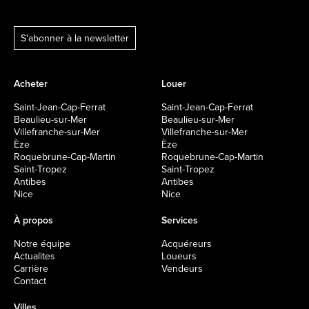
S'abonner à la newsletter
Acheter
Louer
Saint-Jean-Cap-Ferrat
Saint-Jean-Cap-Ferrat
Beaulieu-sur-Mer
Beaulieu-sur-Mer
Villefranche-sur-Mer
Villefranche-sur-Mer
Èze
Èze
Roquebrune-Cap-Martin
Roquebrune-Cap-Martin
Saint-Tropez
Saint-Tropez
Antibes
Antibes
Nice
Nice
À propos
Services
Notre équipe
Acquéreurs
Actualites
Loueurs
Carrière
Vendeurs
Contact
Villes