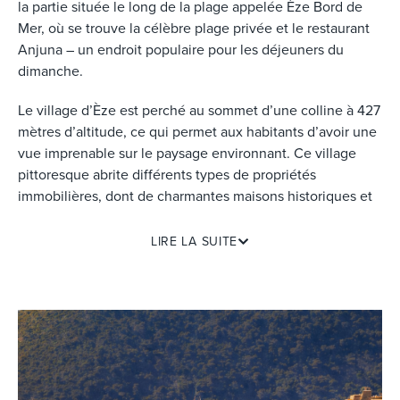
la partie située le long de la plage appelée Èze Bord de
Mer, où se trouve la célèbre plage privée et le restaurant
Anjuna – un endroit populaire pour les déjeuners du
dimanche.
Le village d’Èze est perché au sommet d’une colline à 427
mètres d’altitude, ce qui permet aux habitants d’avoir une
vue imprenable sur le paysage environnant. Ce village
pittoresque abrite différents types de propriétés
immobilières, dont de charmantes maisons historiques et
des
villas
de luxe contemporaines. Le village d’Èze abrite
également les hôtels Château de La Chèvre d’Or et
LIRE LA SUITE
Château Eza.
Les offres immobilières à Èze sont très demandées, ce qui
en fait un marché compétitif pour les acheteurs. Ses
jardins botaniques de renommée mondiale, sa Chapelle
historique de la Sainte Croix et son riche patrimoine
culturel font d’Èze un lieu recherché par ceux qui