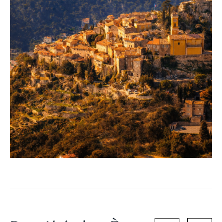
apprécient la beauté naturelle et l’histoire. Le village a
une vie économique équilibrée, avec de nombreuses
galeries d’art, des boutiques et des restaurants offrant une
grande variété de cuisines locales et internationales. Èze
Bord de Mer, la plage de galets située en contrebas du
village, est un excellent endroit pour profiter du soleil, de
la mer et des activités nautiques.
Elle est accessible à pied par le sentier Friedrich
Nietzsche depuis le village.
Vivre à Èze, c’est mener une expérience unique qui unie
la nature, la culture et l’histoire. Le village offre un mode
de vie paisible, tranquille et détendu, ce qui en fait un lieu
idéal pour ceux qui recherchent une retraite au calme,
tout en étant à proximité des attractions de la
Côte d’Azur
et des villes balnéaires.