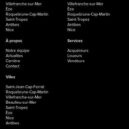
Villefranche-sur-Mer
Villefranche-sur-Mer
Èze
Èze
Roquebrune-Cap-Martin
Roquebrune-Cap-Martin
Saint-Tropez
Saint-Tropez
Antibes
Antibes
Nice
Nice
À propos
Services
Notre équipe
Acquéreurs
Actualites
Loueurs
Carrière
Vendeurs
Contact
Villes
Saint-Jean-Cap-Ferrat
Roquebrune-Cap-Martin
Villefranche-sur-Mer
Beaulieu-sur-Mer
Saint-Tropez
Èze
Nice
Antibes