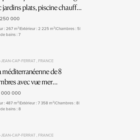
 jardins plats, piscine chauffée
ue sur la mer
 250 000
eur : 267 m²
|
Extérieur : 2 225 m²
|
Chambres : 5
|
 de bains : 7
-JEAN-CAP-FERRAT , FRANCE
a méditerranéenne de 8
mbres avec vue mer
oramique
 000 000
eur : 487 m²
|
Extérieur : 7 358 m²
|
Chambres : 8
|
 de bains : 8
-JEAN-CAP-FERRAT , FRANCE