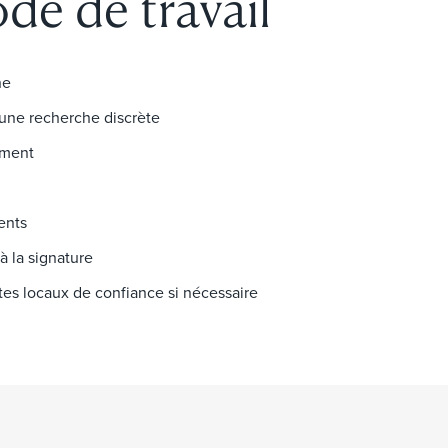
de de travail
he
t une recherche discrète
ement
ents
à la signature
stes locaux de confiance si nécessaire