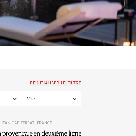
RÉINITIALISER LE FILTRE
Ville
-JEAN-CAP-FERRAT , FRANCE
a provençale en deuxième ligne