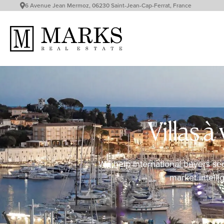
6 Avenue Jean Mermoz, 06230 Saint-Jean-Cap-Ferrat, France
Villas 
We help international buyers sec
market intelli