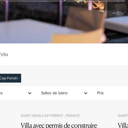
/
Villa
-Cap-Ferrat
×
es
Salles de bains
Prix
SAINT-JEAN-CAP-FERRAT , FRANCE
SAINT
Villa avec permis de construire
Vill