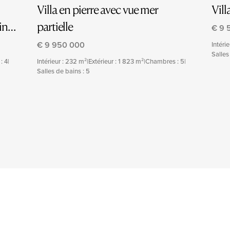
Villa en pierre avec vue mer
Vil
in
partielle
€ 9 
€ 9 950 000
Intéri
Salles
: 4
|
Intérieur : 232 m²
|
Extérieur : 1 823 m²
|
Chambres : 5
|
Salles de bains : 5