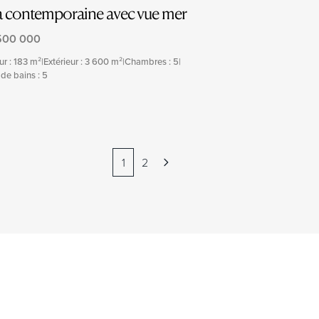
la contemporaine avec vue mer
500 000
eur : 183 m²
|
Extérieur : 3 600 m²
|
Chambres : 5
|
 de bains : 5
1
2