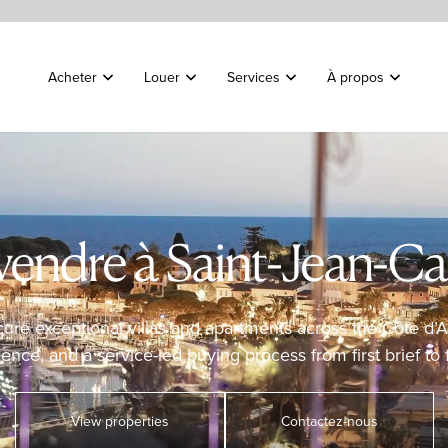
Acheter
Louer
Services
À propos
à vendre à Saint-Jean-Ca
ure exceptional villas and apartments across the Côte d’A
gence, and a service-led buying process from first brief to f
View properties
Contactez-nous