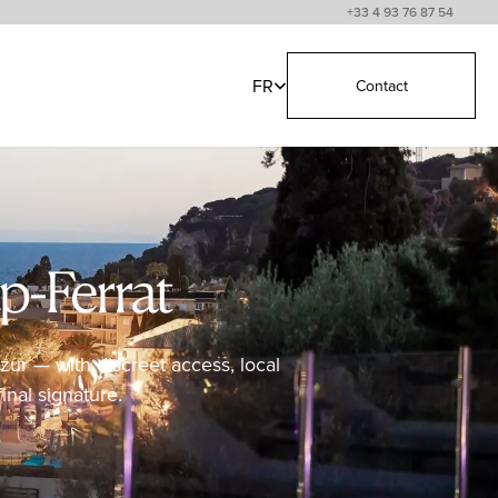
+33 4 93 76 87 54
FR
Contact
p-Ferrat
zur — with discreet access, local
inal signature.