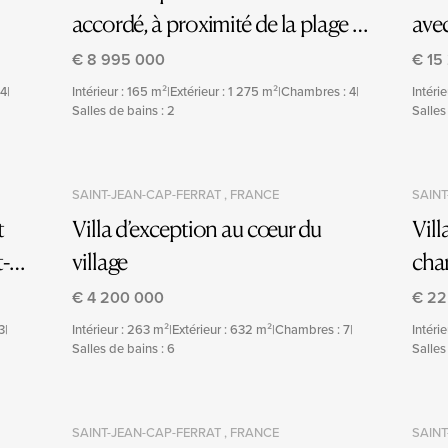
accordé, à proximité de la plage à
avec
Saint-Jean-Cap-Ferrat.
et v
€ 8 995 000
€ 15
 4
|
Intérieur : 165 m²
|
Extérieur : 1 275 m²
|
Chambres : 4
|
Intéri
Salles de bains : 2
Salles
SAINT-JEAN-CAP-FERRAT , FRANCE
SAINT
t
Villa d’exception au cœur du
Vill
t-
village
cha
pan
€ 4 200 000
€ 22
3
|
Intérieur : 263 m²
|
Extérieur : 632 m²
|
Chambres : 7
|
Intéri
Salles de bains : 6
Salles
SAINT-JEAN-CAP-FERRAT , FRANCE
SAINT