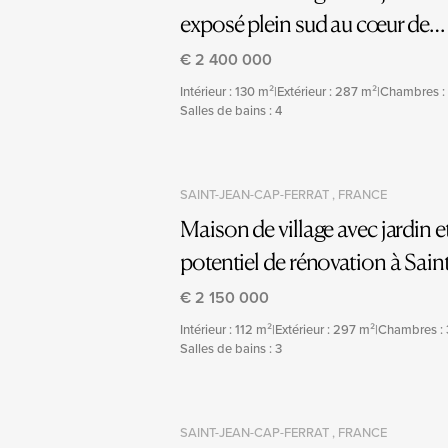
exposé plein sud au cœur de
Saint-Jean-Cap-Ferrat
€ 2 400 000
Intérieur : 130 m²
|
Extérieur : 287 m²
|
Chambres :
Salles de bains : 4
SAINT-JEAN-CAP-FERRAT , FRANCE
Maison de village avec jardin e
potentiel de rénovation à Sain
Jean-Cap-Ferrat
€ 2 150 000
Intérieur : 112 m²
|
Extérieur : 297 m²
|
Chambres : 
Salles de bains : 3
SAINT-JEAN-CAP-FERRAT , FRANCE