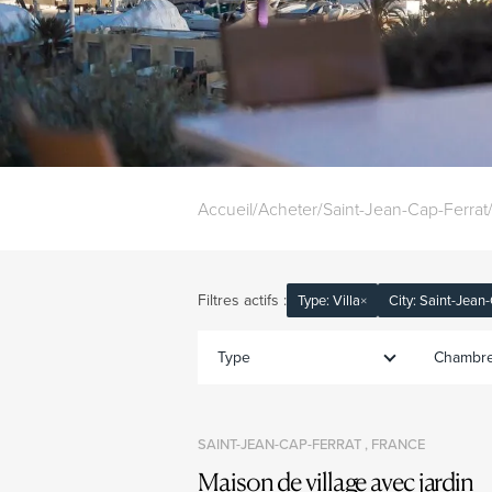
Accueil
/
Acheter
/
Saint-Jean-Cap-Ferrat
Filtres actifs :
Type: Villa
×
City: Saint-Jean
Type
Chambr
SAINT-JEAN-CAP-FERRAT , FRANCE
Maison de village avec jardin