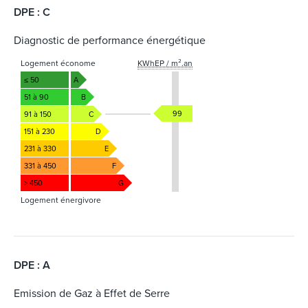
DPE : C
Diagnostic de performance énergétique
Logement économe
KWhEP / m².an
≤ 50
A
51 à 90
B
99
91 à 150
C
151 à 230
D
231 à 330
E
331 à 450
F
> 450
G
Logement énergivore
DPE : A
Emission de Gaz à Effet de Serre