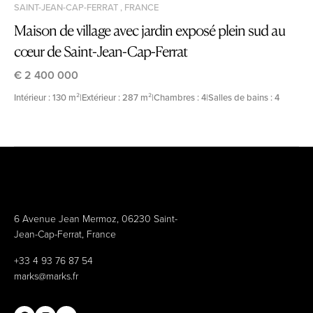
SAINT-JEAN-CAP-FERRAT , FRANCE
Maison de village avec jardin exposé plein sud au
cœur de Saint-Jean-Cap-Ferrat
€ 2 400 000
Intérieur : 130 m²
|
Extérieur : 287 m²
|
Chambres : 4
|
Salles de bains : 4
6 Avenue Jean Mermoz, 06230 Saint-
Jean-Cap-Ferrat, France
+33 4 93 76 87 54
marks@marks.fr