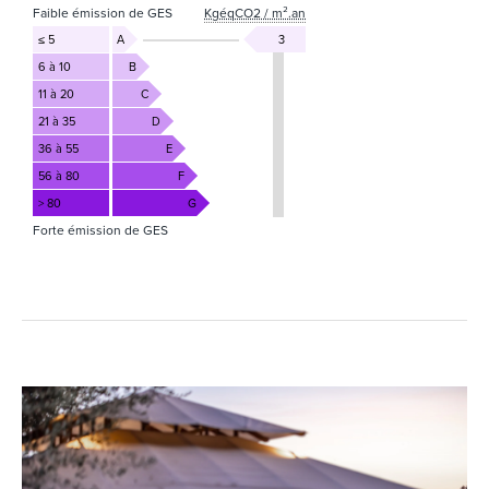
Faible émission de GES
KgéqCO2 / m².an
≤ 5
A
3
6 à 10
B
11 à 20
C
21 à 35
D
36 à 55
E
56 à 80
F
> 80
G
Forte émission de GES