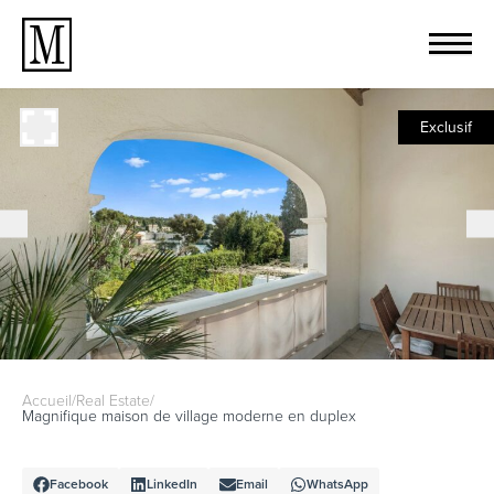
Exclusif
Accueil
/
Real Estate
/
Magnifique maison de village moderne en duplex
Facebook
LinkedIn
Email
WhatsApp