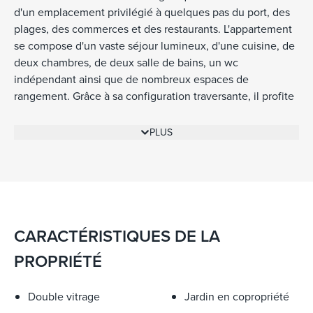
d'un emplacement privilégié à quelques pas du port, des
plages, des commerces et des restaurants. L'appartement
se compose d'un vaste séjour lumineux, d'une cuisine, de
deux chambres, de deux salle de bains, un wc
indépendant ainsi que de nombreux espaces de
rangement. Grâce à sa configuration traversante, il profite
d'une luminosité exceptionnelle tout au long de la journée
et s'ouvre sur deux agréables terrasses situées tout autour
PLUS
de l'appartement. Ces espaces extérieurs permettent de
profiter pleinement du climat méditerranéen, avec de
belles vues dégagées sur la mer et le village.
L'appartement nécessite un rénovation. Cave et parking
sou sol Offrant un cadre de vie rare où se conjuguent
confort, tranquillité et douceur de vivre, cet appartement
CARACTÉRISTIQUES DE LA
séduira aussi bien pour une résidence principale que pour
PROPRIÉTÉ
un pied-à-terre de prestige sur la Côte d'Azur.
Double vitrage
Jardin en copropriété