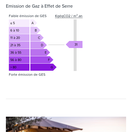
Emission de Gaz à Effet de Serre
Faible émission de GES
KgéqCO2 / m².an
≤ 5
A
6 à 10
B
11 à 20
C
31
21 à 35
D
36 à 55
E
56 à 80
F
> 80
G
Forte émission de GES