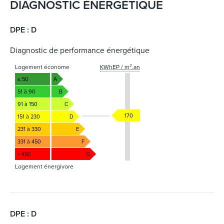
DIAGNOSTIC ÉNERGÉTIQUE
DPE : D
Diagnostic de performance énergétique
Logement économe
KWhEP / m².an
≤ 50
A
51 à 90
B
91 à 150
C
170
151 à 230
D
231 à 330
E
331 à 450
F
> 450
G
Logement énergivore
DPE : D