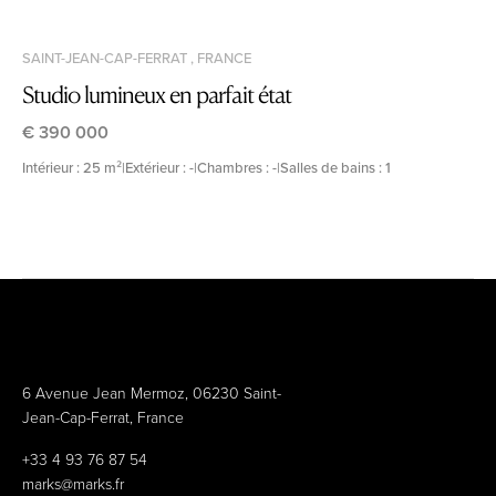
SAINT-JEAN-CAP-FERRAT , FRANCE
Studio lumineux en parfait état
€ 390 000
Intérieur : 25 m²
|
Extérieur : -
|
Chambres : -
|
Salles de bains : 1
6 Avenue Jean Mermoz, 06230 Saint-
Jean-Cap-Ferrat, France
+33 4 93 76 87 54
marks@marks.fr