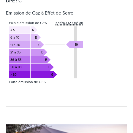
DPE : C
Emission de Gaz à Effet de Serre
Faible émission de GES
KgéqCO2 / m².an
≤ 5
A
6 à 10
B
19
11 à 20
C
21 à 35
D
36 à 55
E
56 à 80
F
> 80
G
Forte émission de GES