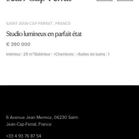
SAINT-JEAN-CAP-FERRAT , FRANCE
Studio lumineux en parfait état
€ 390 000
Intérieur : 25 m²
|
Extérieur : -
|
Chambres : -
|
Salles de bains : 1
6 Avenue Jean Mermoz, 06230 Saint-
Jean-Cap-Ferrat, France
+33 4 93 76 87 54