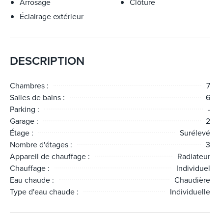
Arrosage
Clôture
profiter d’un cadre de vie privilégié sur la presqu’île de
Saint-Jean-Cap-Ferrat.
Éclairage extérieur
DESCRIPTION
Chambres :
7
Salles de bains :
6
Parking :
-
Garage :
2
Étage :
Surélevé
Nombre d'étages :
3
Appareil de chauffage :
Radiateur
Chauffage :
Individuel
Eau chaude :
Chaudière
Type d'eau chaude :
Individuelle