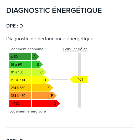
DIAGNOSTIC ÉNERGÉTIQUE
DPE : D
Diagnostic de performance énergétique
Logement économe
KWhEP / m².an
≤ 50
A
51 à 90
B
91 à 150
C
161
151 à 230
D
231 à 330
E
331 à 450
F
> 450
G
Logement énergivore