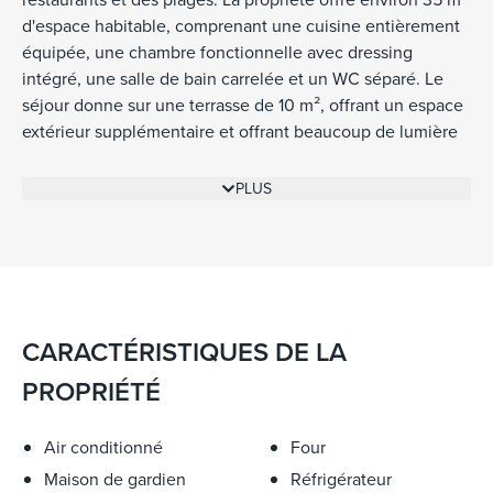
d'espace habitable, comprenant une cuisine entièrement
équipée, une chambre fonctionnelle avec dressing
intégré, une salle de bain carrelée et un WC séparé. Le
séjour donne sur une terrasse de 10 m², offrant un espace
extérieur supplémentaire et offrant beaucoup de lumière
naturelle dans le séjour et la chambre. Les résidents de
cet immeuble ont accès à une piscine, un gardien dans
PLUS
l'immeuble et un garage souterrain avec ascenseur reliant
les parties communes. Les caractéristiques
supplémentaires de l'appartement comprennent la
climatisation réversible, des fenêtres à double vitrage et
Internet haut débit. L'appartement comprend un espace
de rangement (remise).
CARACTÉRISTIQUES DE LA
PROPRIÉTÉ
Air conditionné
Four
Maison de gardien
Réfrigérateur