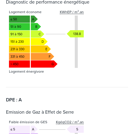
Diagnostic de performance énergétique
Logement économe
KWhEP / m².an
≤ 50
A
51 à 90
B
138.8
91 à 150
C
151 à 230
D
231 à 330
E
331 à 450
F
> 450
G
Logement énergivore
DPE : A
Emission de Gaz à Effet de Serre
Faible émission de GES
KgéqCO2 / m².an
≤ 5
A
5