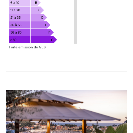
6 à 10
B
11 à 20
C
21 à 35
D
36 à 55
E
56 à 80
F
> 80
G
Forte émission de GES