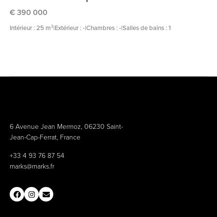
€ 390 000
Intérieur : 25 m²
|
Extérieur : -
|
Chambres : -
|
Salles de bains : 1
6 Avenue Jean Mermoz, 06230 Saint-
Jean-Cap-Ferrat, France
+33 4 93 76 87 54
marks@marks.fr