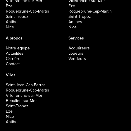
Villefranche-sur-Mer
Villefranche-sur-Mer
Èze
Èze
Roquebrune-Cap-Martin
Roquebrune-Cap-Martin
Saint-Tropez
Saint-Tropez
Antibes
Antibes
Nice
Nice
À propos
Services
Notre équipe
Acquéreurs
Actualites
Loueurs
Carrière
Vendeurs
Contact
Villes
Saint-Jean-Cap-Ferrat
Roquebrune-Cap-Martin
Villefranche-sur-Mer
Beaulieu-sur-Mer
Saint-Tropez
Èze
Nice
Antibes