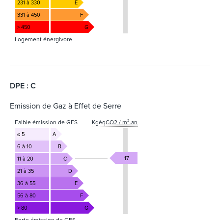
231 à 330
E
331 à 450
F
> 450
G
Logement énergivore
DPE : C
Emission de Gaz à Effet de Serre
Faible émission de GES
KgéqCO2 / m².an
≤ 5
A
6 à 10
B
17
11 à 20
C
21 à 35
D
36 à 55
E
56 à 80
F
> 80
G
Forte émission de GES