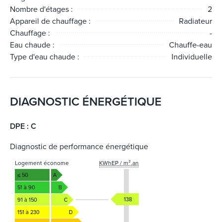
Nombre d'étages :
2
Appareil de chauffage :
Radiateur
Chauffage :
-
Eau chaude :
Chauffe-eau
Type d'eau chaude :
Individuelle
DIAGNOSTIC ÉNERGÉTIQUE
DPE : C
Diagnostic de performance énergétique
Logement économe
KWhEP / m².an
≤ 50
A
51 à 90
B
138
91 à 150
C
151 à 230
D