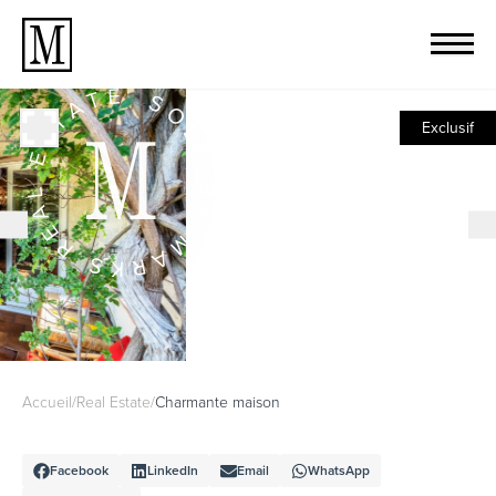
Exclusif
Accueil
/
Real Estate
/
Charmante maison
Facebook
LinkedIn
Email
WhatsApp