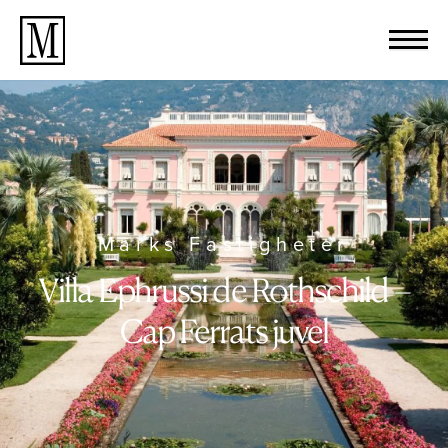
Marks Fastigheter
Villa Ephrussi de Rothschild –
Cap Ferrats juvel