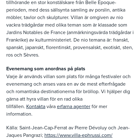
tillhörande en stor konstälskare från Belle Epoque-
perioden, med dess sällsynta samling av porslin, antika
möbler, tavlor och skulpturer. Villan är omgiven av nio
vackra trädgårdar med olika teman som är klassade som
Jardins Notables de France (anmärkningsvärda trädgårdar i
Frankrike) av kulturministeriet. De nio temana är: franskt,
spanskt, japanskt, florentinskt, provensalskt, exotiskt, sten,
ros och Sèvres.
Evenemang som anordnas på plats
Varje år används villan som plats för många festivaler och
evenemang och anses vara en av de mest efterfrågade
och romantiska destinationerna för bröllop. Vi hjälper dig
gärna att hyra villan för en rad olika
tillfällen.
Kontakta
våra
erfarna agenter
för mer
information.
Källa: Saint-Jean-Cap-Ferrat av Pierre Dévoluy och Jean-
Jaques Pangrazi;
https://www.villa-ephrussi.com/