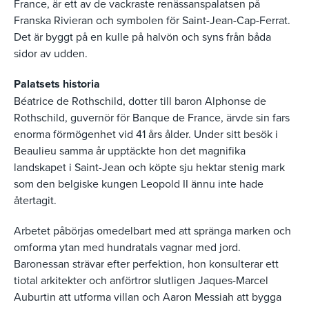
France, är ett av de vackraste renässanspalatsen på
Franska Rivieran och symbolen för Saint-Jean-Cap-Ferrat.
Det är byggt på en kulle på halvön och syns från båda
sidor av udden.
Palatsets historia
Béatrice de Rothschild, dotter till baron Alphonse de
Rothschild, guvernör för Banque de France, ärvde sin fars
enorma förmögenhet vid 41 års ålder. Under sitt besök i
Beaulieu samma år upptäckte hon det magnifika
landskapet i Saint-Jean och köpte sju hektar stenig mark
som den belgiske kungen Leopold II ännu inte hade
återtagit.
Arbetet påbörjas omedelbart med att spränga marken och
omforma ytan med hundratals vagnar med jord.
Baronessan strävar efter perfektion, hon konsulterar ett
tiotal arkitekter och anförtror slutligen Jaques-Marcel
Auburtin att utforma villan och Aaron Messiah att bygga