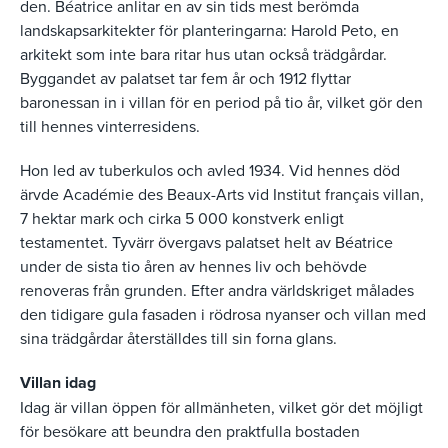
den. Béatrice anlitar en av sin tids mest berömda
landskapsarkitekter för planteringarna: Harold Peto, en
arkitekt som inte bara ritar hus utan också trädgårdar.
Byggandet av palatset tar fem år och 1912 flyttar
baronessan in i villan för en period på tio år, vilket gör den
till hennes vinterresidens.
Hon led av tuberkulos och avled 1934. Vid hennes död
ärvde Académie des Beaux-Arts vid Institut français villan,
7 hektar mark och cirka 5 000 konstverk enligt
testamentet. Tyvärr övergavs palatset helt av Béatrice
under de sista tio åren av hennes liv och behövde
renoveras från grunden. Efter andra världskriget målades
den tidigare gula fasaden i rödrosa nyanser och villan med
sina trädgårdar återställdes till sin forna glans.
Villan idag
Idag är villan öppen för allmänheten, vilket gör det möjligt
för besökare att beundra den praktfulla bostaden