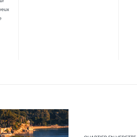
ur
veux
e