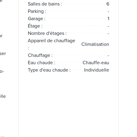
e
Salles de bains :
6
Parking :
-
Garage :
1
Étage :
-
Nombre d'étages :
-
ur
Appareil de chauffage
Climatisation
:
ser
Chauffage :
-
Eau chaude :
Chauffe-eau
Type d'eau chaude :
Individuelle
o-
lle