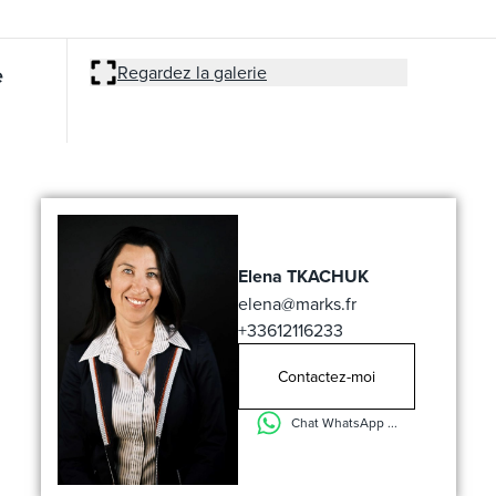
e
Regardez la galerie
Elena TKACHUK
elena@marks.fr
+33612116233
Contactez-moi
Chat WhatsApp ...