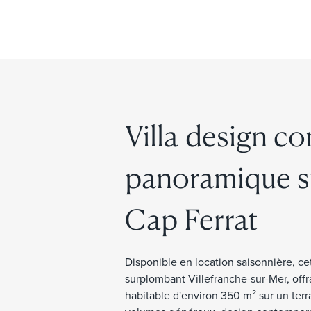
Villa design c
panoramique su
Cap Ferrat
Disponible en location saisonnière, c
surplombant Villefranche-sur-Mer, offr
habitable d'environ 350 m² sur un terra