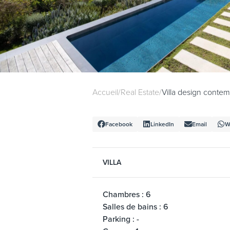
Accueil
/
Real Estate
/
Villa design contem
Facebook
LinkedIn
Email
W
VILLA
Chambres : 6
Salles de bains : 6
Parking : -