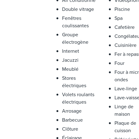
Air conditionné
Vidéophon
Double vitrage
Piscine
Fenêtres
Spa
coulissantes
Cafetière
Groupe
Congélate
électrogène
Cuisinière
Internet
Fer à repas
Jacuzzi
Four
Meublé
Four à micr
Stores
ondes
électriques
Lave-linge
Volets roulants
Lave-vaisse
électriques
Linge de
Arrosage
maison
Barbecue
Plaque de
Clôture
cuisson
Éclairage