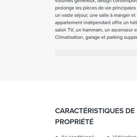
volumes généreux, design contemporai
prolonge les pièces de vie principales
un vaste séjour, une salle à manger et 
appartement indépendant offre un héb
salon TV, un hammam, un ascenseur et 
Climatisation, garage et parking supp
équipée, la villa se situe à une dizai
trentaine de minutes de l'aéroport. C'e
confort moderne, l'intimité et une vue
CARACTÉRISTIQUES DE
PROPRIÉTÉ