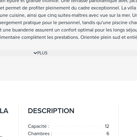
n épuré et grande intimité. Une terrasse panoramique avec jac
 et permet de profiter pleinement du cadre exceptionnel. La vil
une cuisine, ainsi que cinq suites-maîtres avec vue sur la mer. U
ergement pratique pour le personnel, tandis qu'une piscine cha
une buanderie assurent un confort optimal pour les longs séjou
lémentaire complètent les prestations. Orientée plein sud et ent
ne de minutes du centre-ville, des plages, des commerces et du por
st une location particulièrement attrayante pour les clients rech
PLUS
 imprenable sur la Riviera, à proximité du cœur de Villefranche-s
 LA
DESCRIPTION
Capacité :
12
Chambres :
6