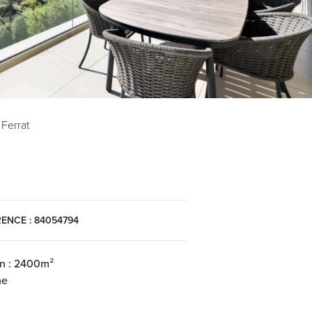
Ferrat
ENCE : 84054794
in : 2400m²
ne