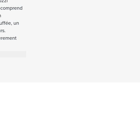
uzzi
la comprend
n
uffée, un
rs.
ièrement
t, et à une
erchant le
ur-Mer.