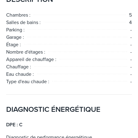
sont disponibles sur le site Géorisques :
georisques.gouv.fr
Chambres :
5
Salles de bains :
4
Parking :
-
Garage :
-
Étage :
-
Nombre d'étages :
-
Appareil de chauffage :
-
Chauffage :
-
Eau chaude :
-
Type d'eau chaude :
-
DIAGNOSTIC ÉNERGÉTIQUE
DPE : C
Diagnostic de performance énergétique