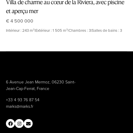
Villa de charme au cœur de la Riviera, avec piscine
et aperçu mer
€ 4 500 000
Intérieur : 243 m²
|
Extérieur : 1 505 m²
|
Chambres : 3
|
Salles de bains : 3
6 Avenue Jean Mermoz, 06230 Saint-
Jean-Cap-Ferrat, France
+33 4 93 76 87 54
marks@marks.fr