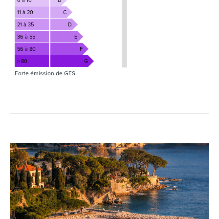
6 à 10
B
11 à 20
C
21 à 35
D
36 à 55
E
56 à 80
F
> 80
G
Forte émission de GES