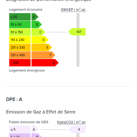
Logement économe
KWhEP / m².an
≤ 50
A
51 à 90
B
147
91 à 150
C
151 à 230
D
231 à 330
E
331 à 450
F
> 450
G
Logement énergivore
DPE : A
Emission de Gaz à Effet de Serre
Faible émission de GES
KgéqCO2 / m².an
≤ 5
A
4