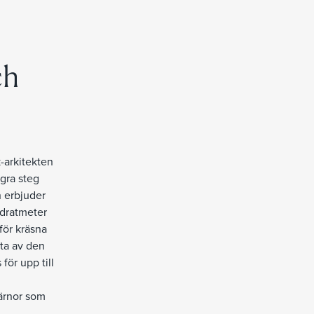
ch
-arkitekten
ågra steg
h erbjuder
adratmeter
för kräsna
uta av den
ör upp till
ärnor som
 byn och