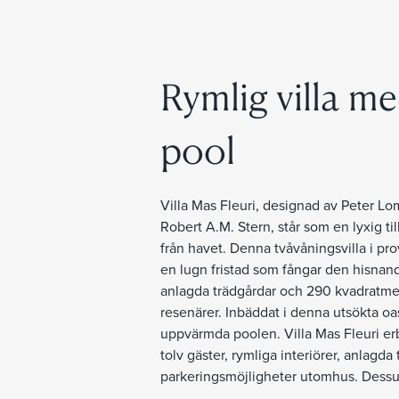
Rymlig villa m
pool
Villa Mas Fleuri, designad av Peter L
Robert A.M. Stern, står som en lyxig ti
från havet. Denna tvåvåningsvilla i pro
en lugn fristad som fångar den hisna
anlagda trädgårdar och 290 kvadratmeter
resenärer. Inbäddat i denna utsökta oa
uppvärmda poolen. Villa Mas Fleuri erb
tolv gäster, rymliga interiörer, anlag
parkeringsmöjligheter utomhus. Dessut
Grand Hotel du Cap Ferrat, La Reserve