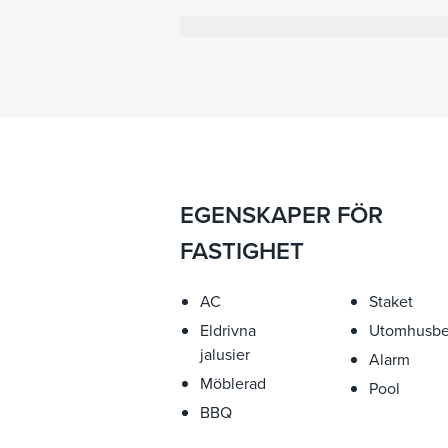
hamnen, en oförglömlig upplevelse som
minuters promenad till den privata str
bilresa från Nice flygplats och 15 minu
Dessutom har gästerna på Villa Mas Fleur
största möjliga integritet och exklusivi
EGENSKAPER FÖR
FASTIGHET
AC
Staket
Eldrivna
Utomhusbe
jalusier
Alarm
Möblerad
Pool
BBQ