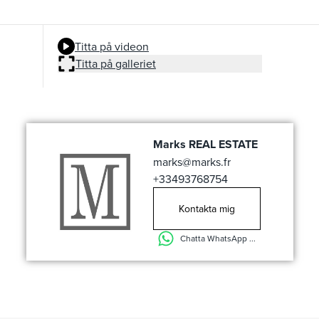
Titta på videon
Titta på galleriet
Marks REAL ESTATE
marks@marks.fr
+33493768754
Kontakta mig
Chatta WhatsApp ...