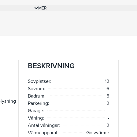
 berikas av regionens kulturella och kulinariska läckerheter. Me
MER
anden Royal-Riviera och det livliga vattensportcentret, och bara 
ter från Monaco, erbjuder Villa Mas Fleuri bekvämlighet och tillg
i tillgång till havet via en privat gångväg från villan, vilket gar
tet under hela vistelsen.
BESKRIVNING
Sovplatser:
12
Sovrum:
6
Badrum:
6
lysning
Parkering:
2
Garage:
-
Våning:
-
Antal våningar:
2
Värmeapparat:
Golvvärme