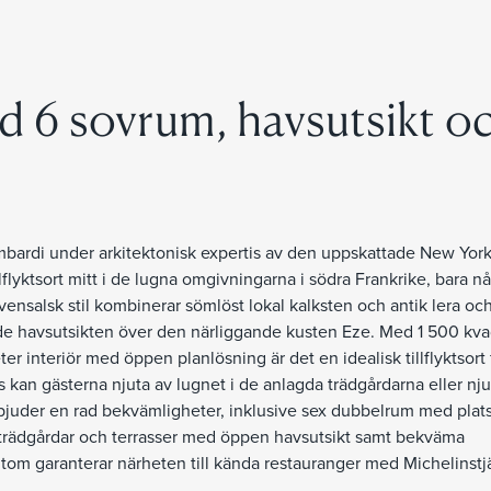
ed 6 sovrum, havsutsikt o
ombardi under arkitektonisk expertis av den uppskattade New York
llflyktsort mitt i de lugna omgivningarna i södra Frankrike, bara n
vensalsk stil kombinerar sömlöst lokal kalksten och antik lera oc
nde havsutsikten över den närliggande kusten Eze. Med 1 500 kv
 interiör med öppen planlösning är det en idealisk tillflyktsort 
s kan gästerna njuta av lugnet i de anlagda trädgårdarna eller nj
juder en rad bekvämligheter, inklusive sex dubbelrum med plats f
da trädgårdar och terrasser med öppen havsutsikt samt bekväma
om garanterar närheten till kända restauranger med Michelinstj
 de Beaulieu och La Chèvre d'Or i Eze, liksom Beaulieu Casino,