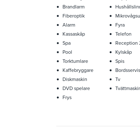
Brandlarm
Hushållsli
Fiberoptik
Mikrovågs
Alarm
Fyra
Kassaskåp
Telefon
Spa
Reception 
Pool
Kylskåp
Torktumlare
Spis
Kaffebryggare
Bordsservi
Diskmaskin
Tv
DVD spelare
Tvättmaski
Frys