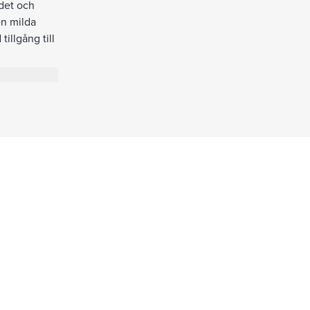
ådet och
en milda
illgång till
 En lugn
t tillgång
heten har 10
gheter
usparkering.
 att göra din
iva bokningar
raktade