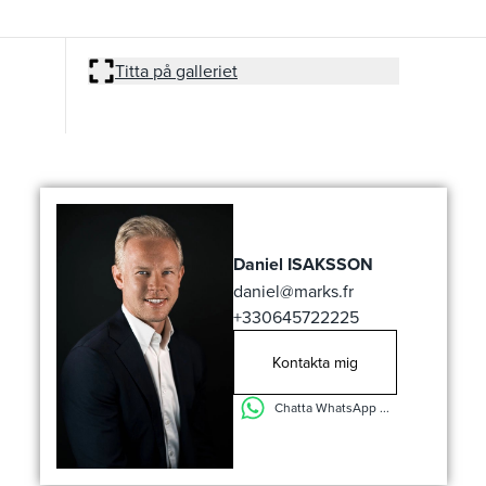
Titta på galleriet
Daniel ISAKSSON
daniel@marks.fr
+330645722225
Kontakta mig
Chatta WhatsApp ...