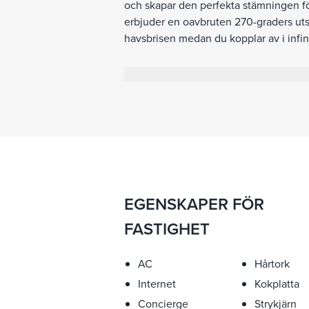
och skapar den perfekta stämningen för
erbjuder en oavbruten 270-graders ut
havsbrisen medan du kopplar av i infini
ett fullt utrustat kök och en utomhuster
innergård, komplett med fontän och doft
till havet kan gästerna utforska närlig
rymliga sovrum, alla med eget badrum,
inkluderar en uppvärmd infinitypool, 
Valfria tjänster såsom flygplatstransfe
vistelse ännu bättre. Villa Copab är ä
genom Marks Real Estate, vilket erbju
platser.
EGENSKAPER FÖR
FASTIGHET
AC
Hårtork
Internet
Kokplatta
Concierge
Strykjärn