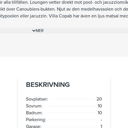
 alla tillfällen. Loungen vetter direkt mot pool- och jacuzziomr
sikt över Canoubiers-bukten. Njut av den medelhavssolen och d
typoolen eller jacuzzin. Villa Copab har även en ljus matsal med t
rass, perfekt för att bjuda in till måltider med familj och vänner.
ande rosor, erbjuder en fridfull plats att koppla av på. Med direk
MER
gande stränder eller ta vackra vandringsturer längs kusten. Fastig
 värdeskåp, minibar, TV och klimatkontroll. Ytterligare bekvämli
jacuzzi med havsutsikt, bastu, hamam, garage och gott om utomh
r, privata kockar, spabehandlingar och båtuthyrning kan ordnas för
ven tillgänglig för privata evenemang, fotograferingar och exklus
der en enastående upplevelse på en av Saint-Tropez mest eftert
BESKRIVNING
Sovplatser:
20
Sovrum:
10
Badrum:
10
Parkering:
-
Garage:
1