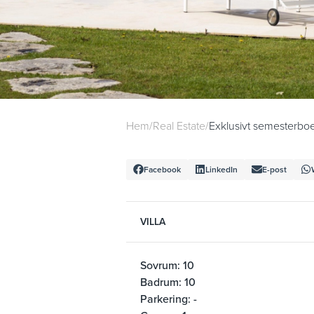
Hem
/
Real Estate
/
Exklusivt semesterboe
Facebook
LinkedIn
E-post
VILLA
Sovrum: 10
Badrum: 10
Parkering: -