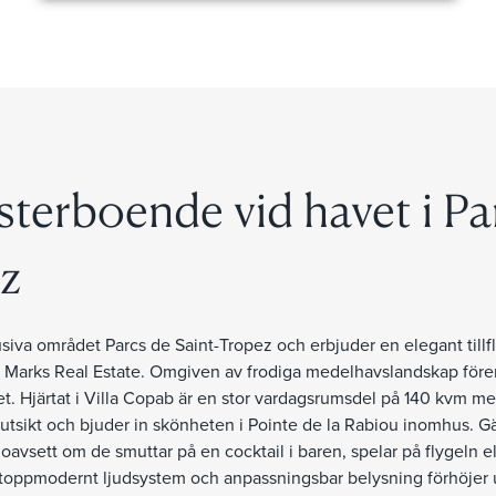
sterboende vid havet i Pa
z
siva området Parcs de Saint-Tropez och erbjuder en elegant tillfl
a Marks Real Estate. Omgiven av frodiga medelhavslandskap för
et. Hjärtat i Villa Copab är en stor vardagsrumsdel på 140 kvm me
utsikt och bjuder in skönheten i Pointe de la Rabiou inomhus. G
oavsett om de smuttar på en cocktail i baren, spelar på flygeln el
 toppmodernt ljudsystem och anpassningsbar belysning förhöjer