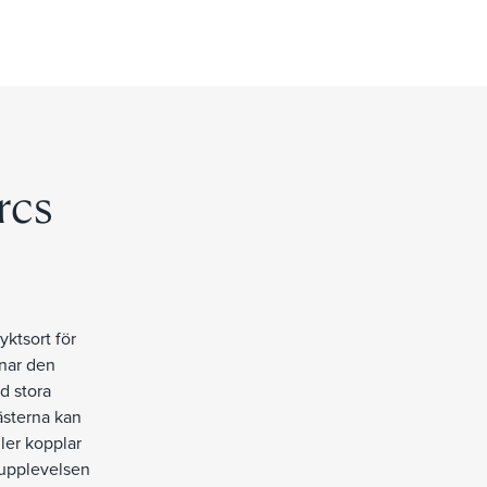
rcs
yktsort för
enar den
d stora
ästerna kan
ler kopplar
 upplevelsen