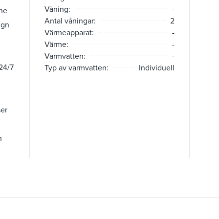
Våning:
-
nne
Antal våningar:
2
ugn
Värmeapparat:
-
Värme:
-
Varmvatten:
-
24/7
Typ av varmvatten:
Individuell
ser
n