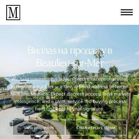
Виллаs на продажу в
Beaulieu-sur-Mer
We help international buyers secure exceptional villas
in Beaulieu-sur-Mer — a rare, refined address between
Nice and Monaco. Expect discreet access, local market
intelligence, and a calm, service-led buying process
from first brief to final signature.
View properties
Свяжитесь с нами