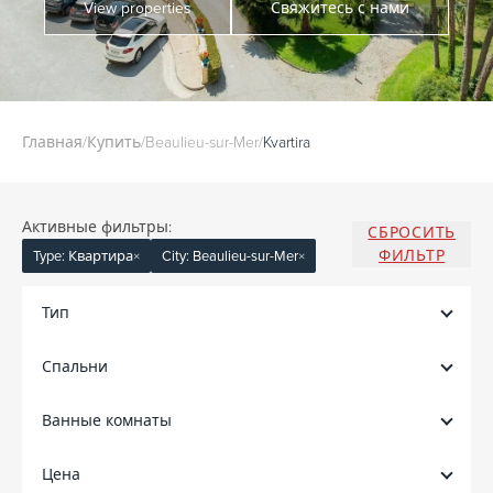
View properties
Свяжитесь с нами
Главная
/
Купить
/
Beaulieu-sur-Mer
/
Kvartira
Активные фильтры:
СБРОСИТЬ
ФИЛЬТР
Type: Квартира
×
City: Beaulieu-sur-Mer
×
Тип
Спальни
Ванные комнаты
Цена