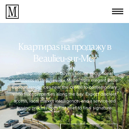
Квартираs на продажу в
Beaulieu-sur-Mer
We help international buyers secure exceptional
apartments in Beaulieu-sur-Mer — from elegant Belle
Époque residences near the centre to contemporary
waterfront properties along the bay. Expect discreet
access, local market intelligence, and a service-led
buying process from first brief to final signature.