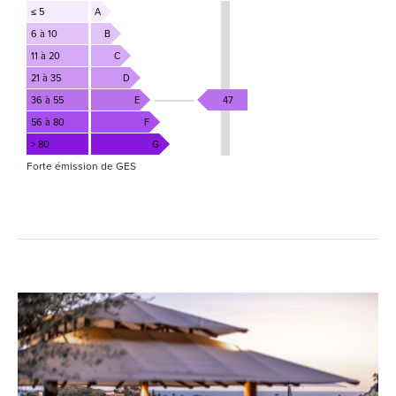
≤ 5
A
6 à 10
B
11 à 20
C
21 à 35
D
36 à 55
E
47
56 à 80
F
> 80
G
Forte émission de GES