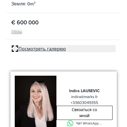
Земля: 0m²
€ 600 000
Сборы
Посмотреть галерею
Indira LAUSEVIC
indira@marks.fr
+33603049355
Связаться со
мной
Чат WhatsApp ...