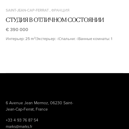
SAINT-JEAN-CAP-FERRAT , ФРАНЦИЯ
СТУДИЯ В ОТЛИЧНОМ СОСТОЯНИИ
€ 390 000
Интерьер: 25 m²
|
Экстерьер: -
|
Спальни: -
|
Ванные комнаты: 1
6 Avenue Jean Mermoz, 06230 Saint-
Jean-Cap-Ferrat, France
+33 4 93 76 87 54
marks@marks.fr