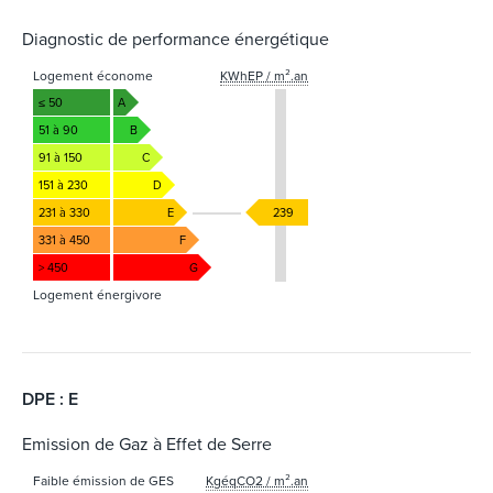
Diagnostic de performance énergétique
Logement économe
KWhEP / m².an
≤ 50
A
51 à 90
B
91 à 150
C
151 à 230
D
231 à 330
E
239
331 à 450
F
> 450
G
Logement énergivore
DPE : E
Emission de Gaz à Effet de Serre
Faible émission de GES
KgéqCO2 / m².an