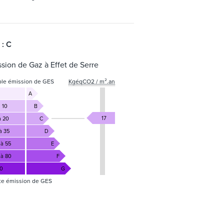
 : C
sion de Gaz à Effet de Serre
ble émission de GES
KgéqCO2 / m².an
A
 10
B
17
à 20
C
à 35
D
 à 55
E
 à 80
F
80
G
te émission de GES