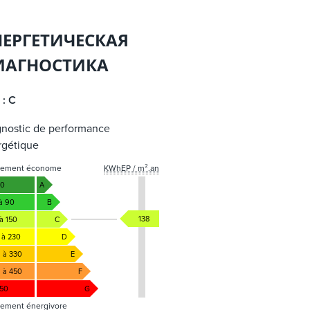
НЕРГЕТИЧЕСКАЯ
ИАГНОСТИКА
 : C
gnostic de performance
rgétique
gement économe
KWhEP / m².an
50
A
 à 90
B
138
à 150
C
 à 230
D
1 à 330
E
1 à 450
F
450
G
ement énergivore