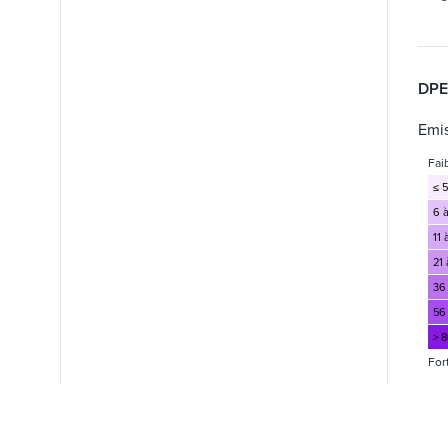
DPE
Emis
Fai
≤ 5
6 à
11 
21 
36
56
> 
For