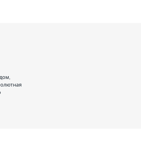
дом,
солютная
о