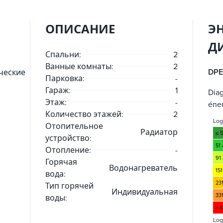
ОПИСАНИЕ
Э
Д
Спальни:
2
Ванные комнаты:
2
DPE
ческие
Парковка:
-
Гараж:
1
Dia
Этаж:
-
éne
Количество этажей:
2
Lo
Отопительное
Радиатор
≤ 
устройство:
51
Отопление:
-
91 
Горячая
Водонагреватель
151
вода:
23
Тип горячей
Индивидуальная
33
воды:
> 
Log