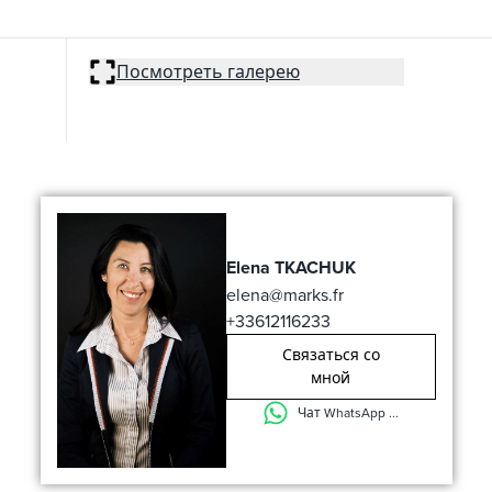
Посмотреть галерею
Elena TKACHUK
elena@marks.fr
+33612116233
Связаться со
мной
Чат WhatsApp ...