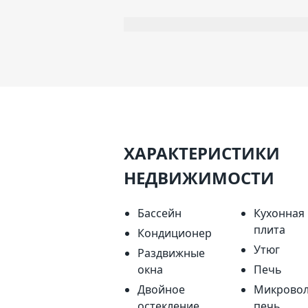
деревьями. Комфортабельный офис
террасу Профессиональная праче
кондиционер, сигнализация с си
Телевизоры с плоскими экранами
международными каналами, сейф 
ХАРАКТЕРИСТИКИ
НЕДВИЖИМОСТИ
Бассейн
Кухонная
плита
Кондиционер
Утюг
Раздвижные
окна
Печь
Двойное
Микровол
остекление
печь