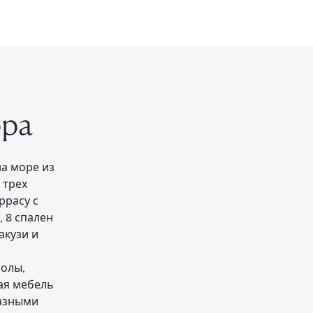
рра
на море из
 трех
ррасу с
 8 спален
акузи и
полы,
ая мебель
разными