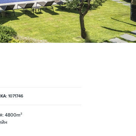
А: 1071746
я: 4800m²
ейн