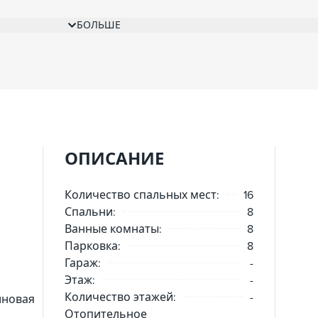
 с принтером (факс, сканирование, печать), с выходом
чная со стиральными машинами и сушилками. Интернет,
БОЛЬШЕ
стемой видеонаблюдения, современные системы безопас
, DVD-плеер и спутниковое телевидение с доступом к р
и телефон в каждой комнате.
ОПИСАНИЕ
Количество спальных мест:
16
Спальни:
8
Ванные комнаты:
8
Парковка:
8
Гараж:
-
Этаж:
-
Количество этажей:
-
новая
Отопительное