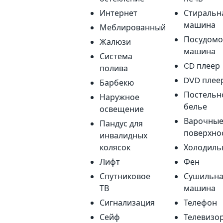
Интернет
Стиральн
машина
Меблированный
Посудомо
Жалюзи
машина
Система
CD плеер
полива
DVD плее
Барбекю
Постельн
Наружное
белье
освещение
Варочны
Пандус для
поверхно
инвалидных
колясок
Холодиль
Лифт
Фен
Спутниковое
Сушильн
ТВ
машина
Сигнализация
Телефон
Сейф
Телевизо