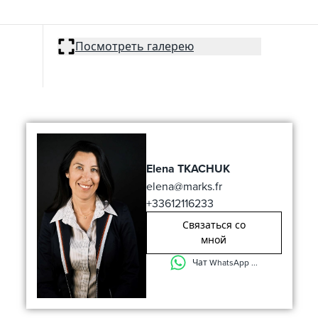
Посмотреть галерею
Elena TKACHUK
elena@marks.fr
+33612116233
Связаться со
мной
Чат WhatsApp ...