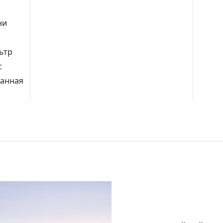
ни
ьтр
с
анная