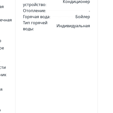
Кондиционер
устройство:
ая
Отопление:
-
Горячая вода:
Бойлер
ечная
Тип горячей
Индивидуальная
воды:
р
ое
е
сти
ник
ая
р